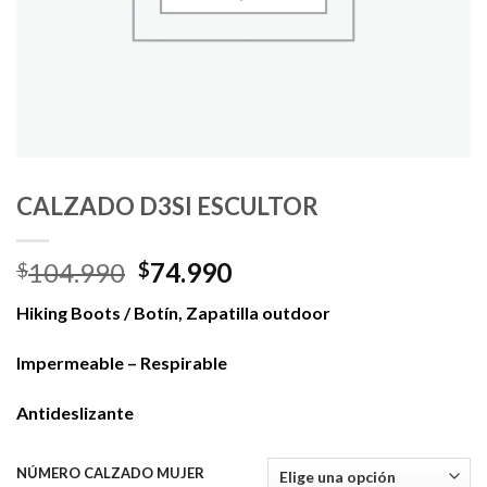
CALZADO D3SI ESCULTOR
El
El
104.990
74.990
$
$
precio
precio
Hiking Boots / Botín, Zapatilla outdoor
original
actual
era:
es:
Impermeable – Respirable
$104.990.
$74.990.
Antideslizante
NÚMERO CALZADO MUJER