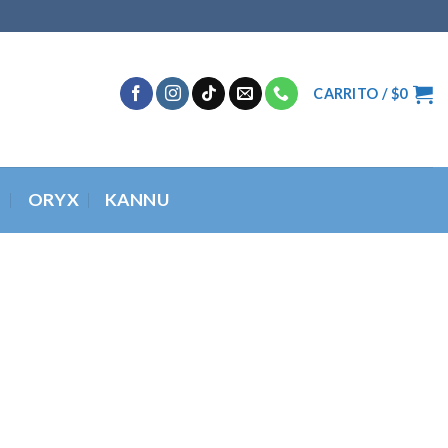
CARRITO /
$
0
O
ORYX
KANNU