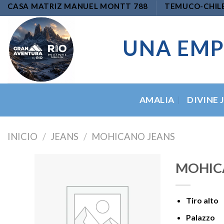
Skip
CASA MATRIZ MANUEL MONTT 788
TEMUCO-CHIL
to
content
UNA EMP
AMALIA
DIVINE 
INICIO
/
JEANS
/
MOHICANO JEANS
MOHIC
Tiro alto
Add to
wishlist
Palazzo