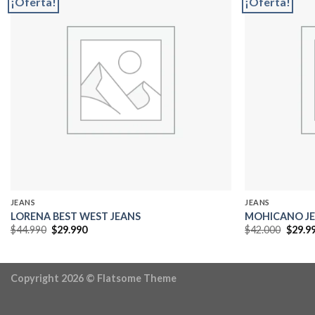
¡Oferta!
¡Oferta!
Add to
wishlist
JEANS
JEANS
LORENA BEST WEST JEANS
MOHICANO JE
El
El
El
$
44.990
$
29.990
$
42.000
$
29.9
precio
precio
precio
original
actual
origin
era:
es:
era:
$44.990.
$29.990.
$42.00
Copyright 2026 ©
Flatsome Theme