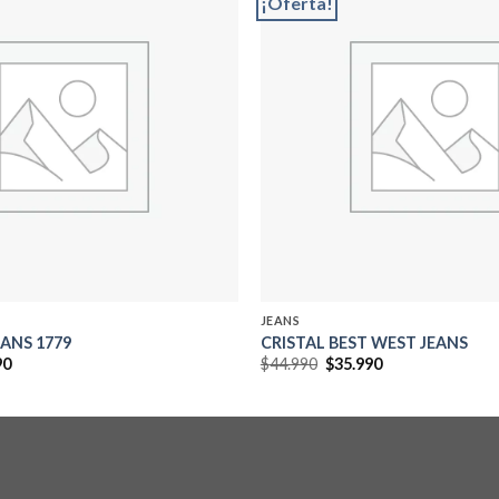
¡Oferta!
Add to
wishlist
JEANS
ANS 1779
CRISTAL BEST WEST JEANS
El
El
El
90
$
44.990
$
35.990
precio
precio
precio
al
actual
original
actual
es:
era:
es:
0.
$29.990.
$44.990.
$35.990.