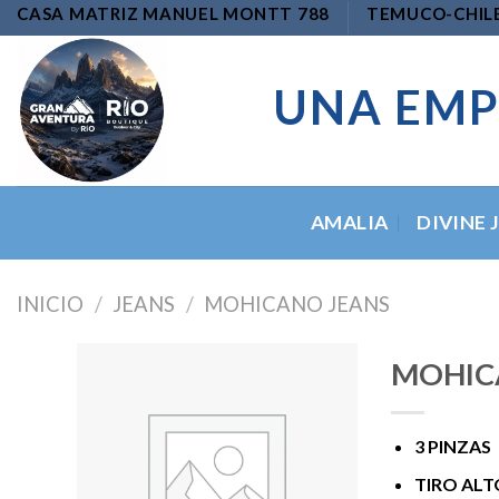
Skip
CASA MATRIZ MANUEL MONTT 788
TEMUCO-CHIL
to
content
UNA EMP
AMALIA
DIVINE 
INICIO
/
JEANS
/
MOHICANO JEANS
MOHICA
3 PINZAS
Add to
wishlist
TIRO ALT