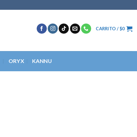
CARRITO /
$
0
O
ORYX
KANNU