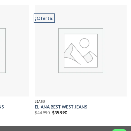
¡Oferta!
Add to
Add to
wishlist
wishlist
JEANS
NS
ELIANA BEST WEST JEANS
El
El
$
44.990
$
35.990
precio
precio
original
actual
era:
es:
$44.990.
$35.990.