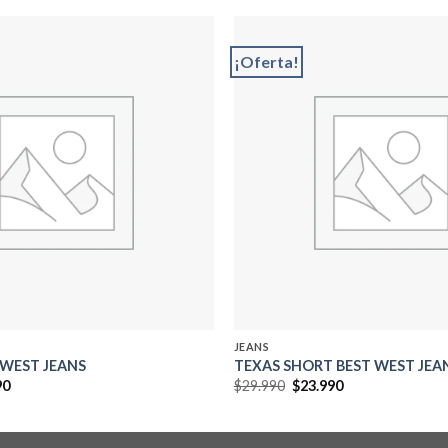
¡Oferta!
Add to
wishlist
JEANS
 WEST JEANS
TEXAS SHORT BEST WEST JEA
El
El
El
90
$
29.990
$
23.990
precio
precio
precio
al
actual
original
actual
es:
era:
es:
0.
$35.990.
$29.990.
$23.990.