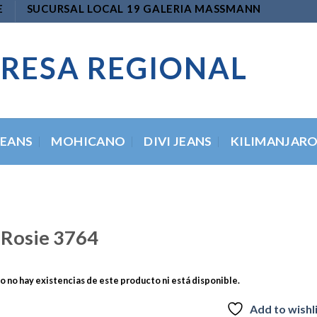
E
SUCURSAL LOCAL 19 GALERIA MASSMANN
RESA REGIONAL
JEANS
MOHICANO
DIVI JEANS
KILIMANJAR
 Rosie 3764
 no hay existencias de este producto ni está disponible.
Add to wishl