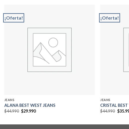
¡Oferta!
¡Oferta!
Add to
wishlist
JEANS
JEANS
ALANA BEST WEST JEANS
CRISTAL BEST
El
El
El
$
44.990
$
29.990
$
44.990
$
35.9
precio
precio
precio
original
actual
origin
era:
es:
era:
$44.990.
$29.990.
$44.99