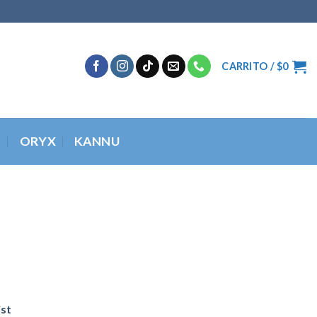
CARRITO /
$
0
O
ORYX
KANNU
ist