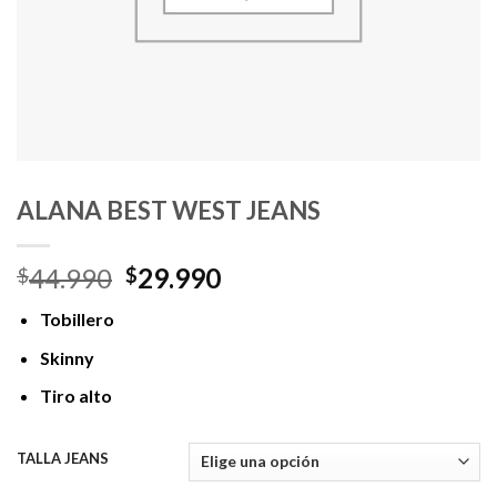
ALANA BEST WEST JEANS
El
El
44.990
29.990
$
$
precio
precio
Tobillero
original
actual
era:
es:
Skinny
$44.990.
$29.990.
Tiro alto
TALLA JEANS