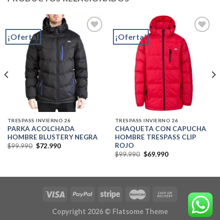
¡Oferta!
¡Oferta!
Add to
Add to
wishlist
wishlist
TRESPASS INVIERNO 26
TRESPASS INVIERNO 26
PARKA ACOLCHADA
CHAQUETA CON CAPUCHA
HOMBRE BLUSTERY NEGRA
HOMBRE TRESPASS CLIP
ROJO
El
El
$
99.990
$
72.990
precio
precio
El
El
$
99.990
$
69.990
original
actual
precio
precio
era:
es:
original
actual
$99.990.
$72.990.
era:
es:
$99.990.
$69.990.
Copyright 2026 ©
Flatsome Theme