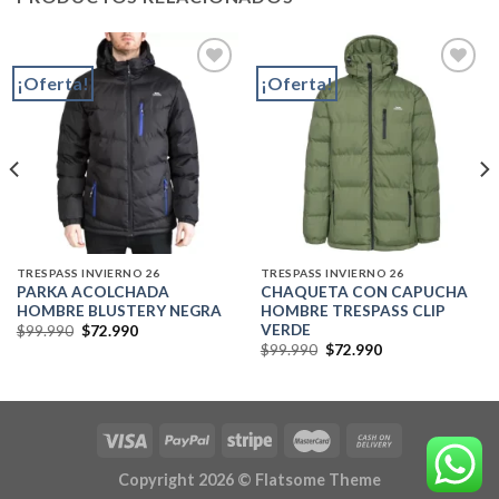
¡Oferta!
¡Oferta!
Add to
Add to
wishlist
wishlist
TRESPASS INVIERNO 26
TRESPASS INVIERNO 26
PARKA ACOLCHADA
CHAQUETA CON CAPUCHA
HOMBRE BLUSTERY NEGRA
HOMBRE TRESPASS CLIP
VERDE
El
El
$
99.990
$
72.990
precio
precio
El
El
$
99.990
$
72.990
original
actual
precio
precio
era:
es:
original
actual
$99.990.
$72.990.
era:
es:
$99.990.
$72.990.
Copyright 2026 ©
Flatsome Theme