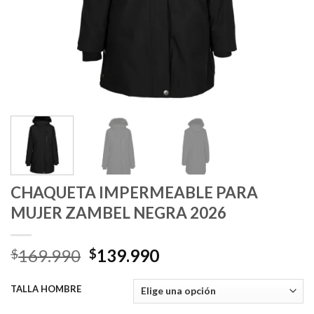
CHAQUETA IMPERMEABLE PARA
MUJER ZAMBEL NEGRA 2026
El
El
169.990
139.990
$
$
precio
precio
original
actual
TALLA HOMBRE
era:
es: