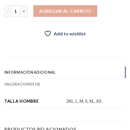
$169.990.
$139.990.
CHAQUETA IMPERMEABLE PARA MUJER ZAMBEL NEGRA 2026 c
AGREGAR AL CARRITO
Add to wishlist
INFORMACIÓN ADICIONAL
VALORACIONES (0)
TALLA HOMBRE
2XL, L, M, S, XL, XS
PRODUCTOS RELACIONADOS