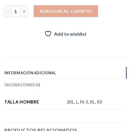
$139.990.
$119.990.
CHAQUETA INFORMAL PARA HOMBRE AHMOR GRIS 2026 canti
AGREGAR AL CARRITO
Add to wishlist
INFORMACIÓN ADICIONAL
VALORACIONES (0)
TALLA HOMBRE
2XL, L, M, S, XL, XS
PRODUCTOS RELACIONADOS