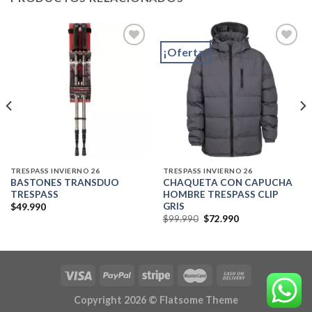
¡Oferta!
Add to
Add to
wishlist
wishlist
TRESPASS INVIERNO 26
TRESPASS INVIERNO 26
BASTONES TRANSDUO
CHAQUETA CON CAPUCHA
TRESPASS
HOMBRE TRESPASS CLIP
GRIS
$
49.990
El
El
$
99.990
$
72.990
precio
precio
original
actual
era:
es:
$99.990.
$72.990.
Copyright 2026 ©
Flatsome Theme