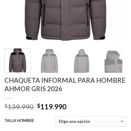
CHAQUETA INFORMAL PARA HOMBRE
AHMOR GRIS 2026
El
El
139.990
119.990
$
$
precio
precio
original
actual
TALLA HOMBRE
era:
es: