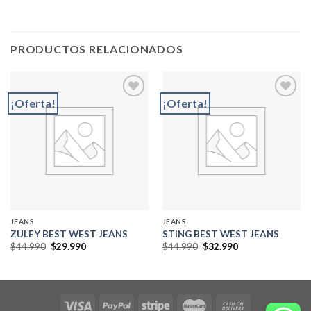
PRODUCTOS RELACIONADOS
¡Oferta!
¡Oferta!
Add to
Add to
wishlist
wishlist
JEANS
JEANS
ZULEY BEST WEST JEANS
STING BEST WEST JEANS
El
El
El
El
$
44.990
$
29.990
$
44.990
$
32.990
precio
precio
precio
precio
original
actual
original
actual
era:
es:
era:
es:
$44.990.
$29.990.
$44.990.
$32.990.