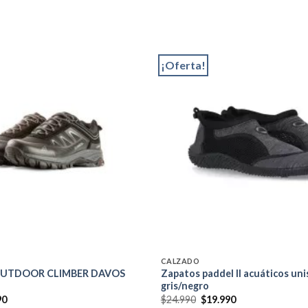
¡Oferta!
Add to
wishlist
CALZADO
OUTDOOR CLIMBER DAVOS
Zapatos paddel II acuáticos uni
gris/negro
El
El
El
90
$
24.990
$
19.990