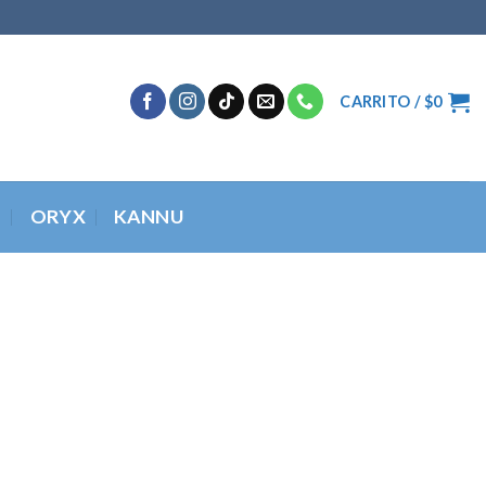
CARRITO /
$
0
O
ORYX
KANNU