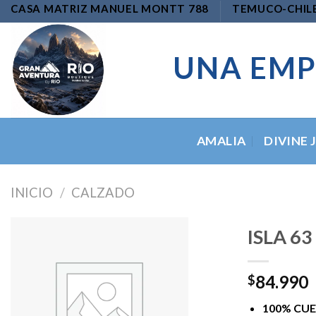
Skip
CASA MATRIZ MANUEL MONTT 788
TEMUCO-CHIL
to
content
UNA EMP
AMALIA
DIVINE 
INICIO
/
CALZADO
ISLA 63
84.990
$
Add to
wishlist
100% CU