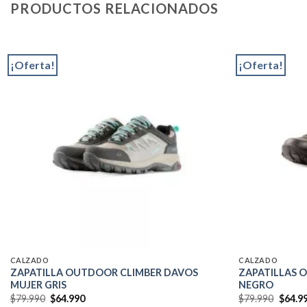
PRODUCTOS RELACIONADOS
¡Oferta!
¡Oferta!
Add to
wishlist
CALZADO
CALZADO
ZAPATILLA OUTDOOR CLIMBER DAVOS
ZAPATILLAS 
MUJER GRIS
NEGRO
El
El
El
$
79.990
$
64.990
$
79.990
$
64.9