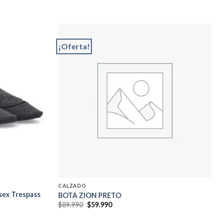
¡Oferta!
Add to
Add to
wishlist
wishlist
CALZADO
sex Trespass
BOTA ZION PRETO
El
El
$
89.990
$
59.990
precio
precio
original
actual