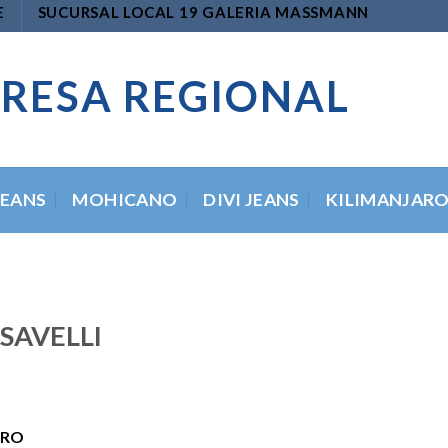
E
SUCURSAL LOCAL 19 GALERIA MASSMANN
RESA REGIONAL
JEANS
MOHICANO
DIVI JEANS
KILIMANJAR
 SAVELLI
ERO