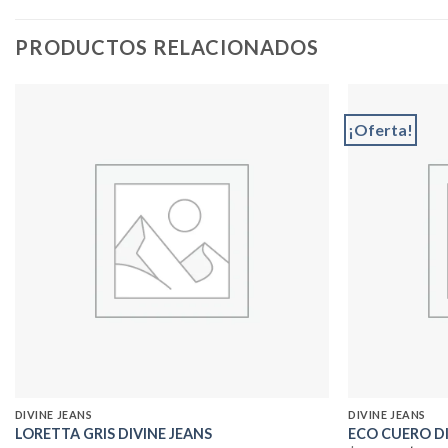
PRODUCTOS RELACIONADOS
¡Oferta!
Add to
wishlist
DIVINE JEANS
DIVINE JEANS
LORETTA GRIS DIVINE JEANS
ECO CUERO DI