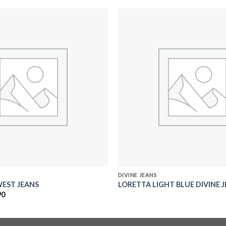
Add to
wishlist
DIVINE JEANS
WEST JEANS
LORETTA LIGHT BLUE DIVINE 
El
90
precio
al
actual
es:
0.
$29.990.