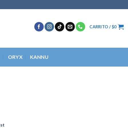
CARRITO /
$
0
O
ORYX
KANNU
ist