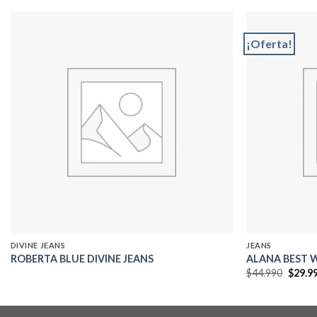
¡Oferta!
Add to
wishlist
DIVINE JEANS
JEANS
ROBERTA BLUE DIVINE JEANS
ALANA BEST 
El
$
44.990
$
29.9
precio
origin
era:
$44.99