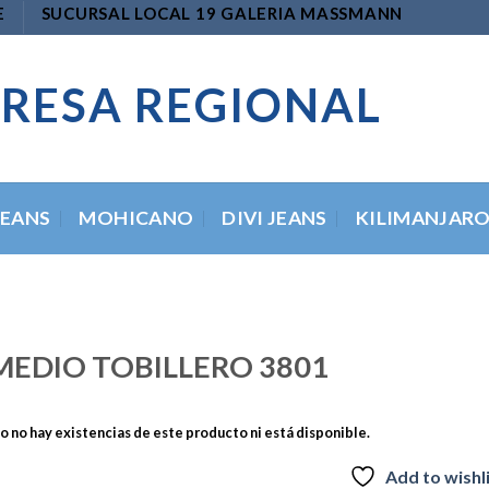
E
SUCURSAL LOCAL 19 GALERIA MASSMANN
RESA REGIONAL
JEANS
MOHICANO
DIVI JEANS
KILIMANJAR
MEDIO TOBILLERO 3801
 no hay existencias de este producto ni está disponible.
Add to wishl