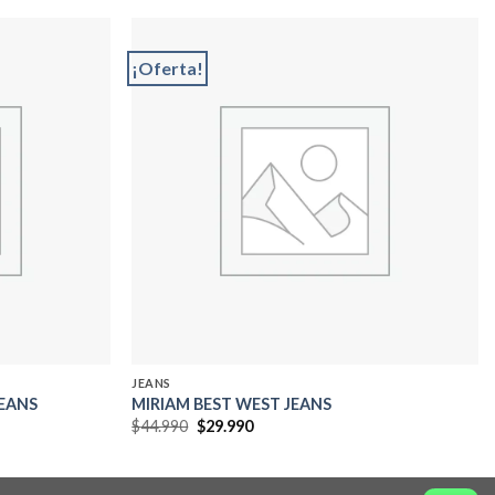
¡Oferta!
Add to
Add to
wishlist
wishlist
JEANS
JEANS
MIRIAM BEST WEST JEANS
El
El
$
44.990
$
29.990
precio
precio
original
actual
era:
es:
$44.990.
$29.990.