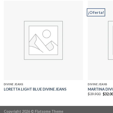
¡Oferta!
Add to
wishlist
DIVINE JEANS
DIVINE JEANS
LORETTA LIGHT BLUE DIVINE JEANS
MARTINA DIVI
El
$
39.900
$
32.0
precio
origin
era:
$39.90
Copyright 2026 ©
Flatsome Theme