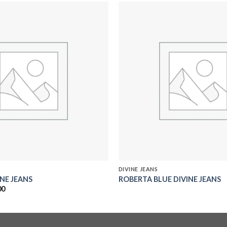
Add to
wishlist
DIVINE JEANS
NE JEANS
ROBERTA BLUE DIVINE JEANS
El
00
precio
al
actual
es:
0.
$32.000.