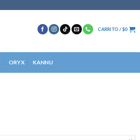
CARRITO /
$
0
O
ORYX
KANNU