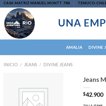
Skip
CASA MATRIZ MANUEL MONTT 788
TEMUCO-CHIL
to
content
UNA EMP
AMALIA
DIVINE 
INICIO
/
JEANS
/
DIVINE JEANS
Jeans M
42.900
$
Add to
wishlist
TALLA JEANS