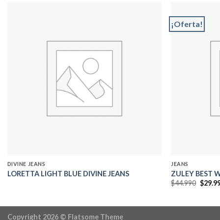
¡Oferta!
Add to
wishlist
DIVINE JEANS
JEANS
LORETTA LIGHT BLUE DIVINE JEANS
ZULEY BEST 
El
$
44.990
$
29.9
precio
origin
era:
$44.99
Copyright 2026 ©
Flatsome Theme