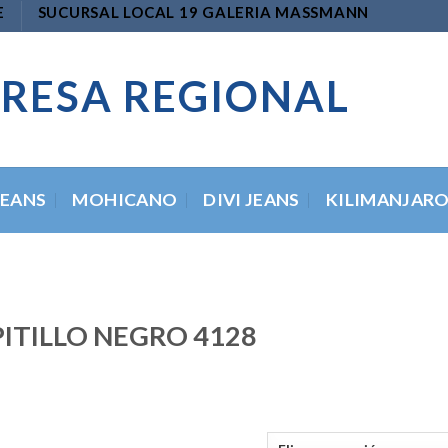
E
SUCURSAL LOCAL 19 GALERIA MASSMANN
RESA REGIONAL
JEANS
MOHICANO
DIVI JEANS
KILIMANJAR
PITILLO NEGRO 4128