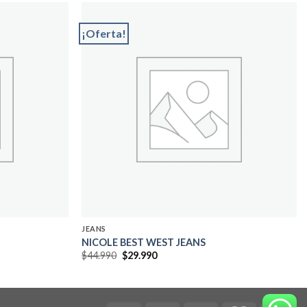
¡Oferta!
Add to
Add to
wishlist
wishlist
JEANS
NICOLE BEST WEST JEANS
El
El
$
44.990
$
29.990
precio
precio
original
actual
era:
es:
$44.990.
$29.990.