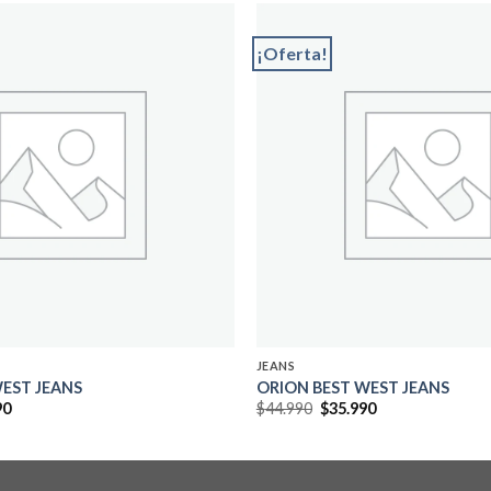
¡Oferta!
Add to
wishlist
JEANS
WEST JEANS
ORION BEST WEST JEANS
El
El
El
90
$
44.990
$
35.990
precio
precio
precio
al
actual
original
actual
es:
era:
es:
0.
$29.990.
$44.990.
$35.990.