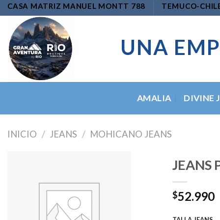
Skip
CASA MATRIZ MANUEL MONTT 788
TEMUCO-CHIL
to
content
UNA EMP
AMALIA
DIVINE 
INICIO
/
JEANS
/
MOHICANO JEANS
JEANS 
52.990
$
Add to
wishlist
TALLA JEANS