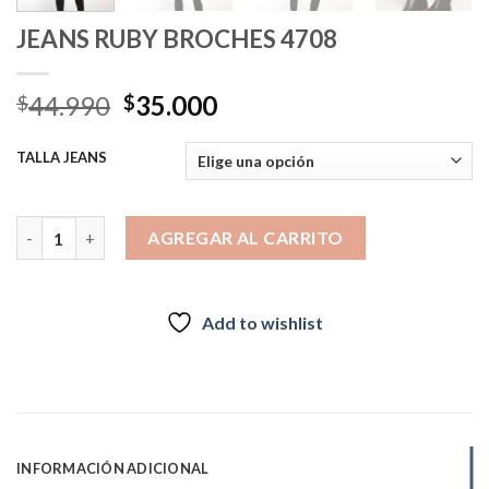
JEANS RUBY BROCHES 4708
El
El
44.990
35.000
$
$
precio
precio
original
actual
TALLA JEANS
era:
es:
$44.990.
$35.000.
JEANS RUBY BROCHES 4708 cantidad
AGREGAR AL CARRITO
Add to wishlist
INFORMACIÓN ADICIONAL