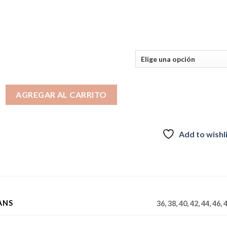
era:
es:
$44.990.
$29.990.
WEST JEANS cantidad
AGREGAR AL CARRITO
Add to wishl
ANS
36, 38, 40, 42, 44, 46, 