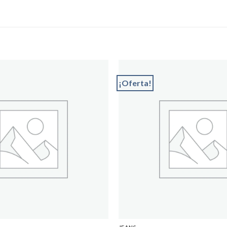
¡Oferta!
Add to
wishlist