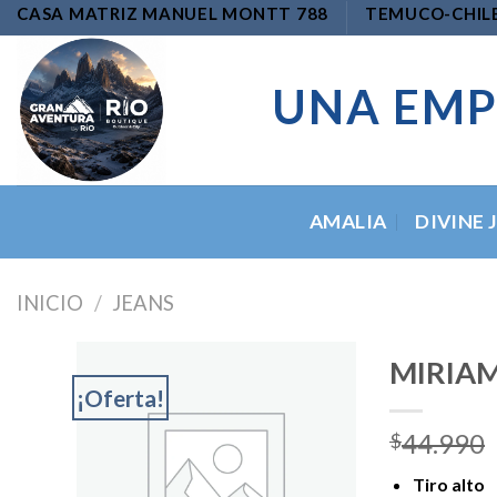
Skip
CASA MATRIZ MANUEL MONTT 788
TEMUCO-CHIL
to
content
UNA EMP
AMALIA
DIVINE 
INICIO
/
JEANS
MIRIAM
¡Oferta!
44.990
$
Add to
wishlist
Tiro alto