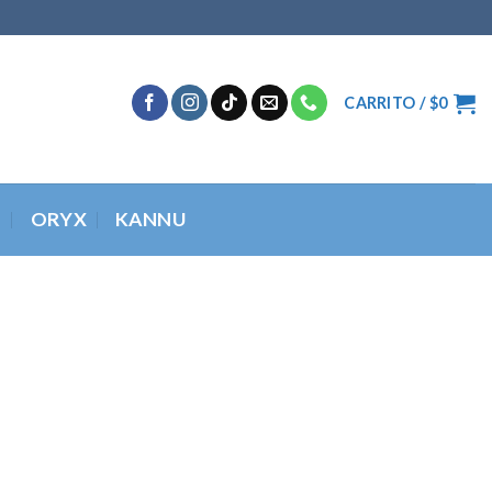
CARRITO /
$
0
O
ORYX
KANNU