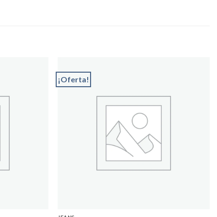
¡Oferta!
Add to
Add to
wishlist
wishlist