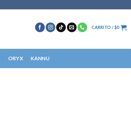
CARRITO /
$
0
O
ORYX
KANNU