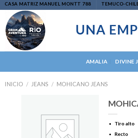
Skip
CASA MATRIZ MANUEL MONTT 788
TEMUCO-CHIL
to
content
UNA EMP
AMALIA
DIVINE 
INICIO
/
JEANS
/
MOHICANO JEANS
MOHIC
Tiro alto
Add to
wishlist
Recto