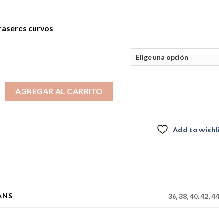
traseros curvos
NS CLARE 3470 cantidad
AGREGAR AL CARRITO
Add to wishl
ANS
36, 38, 40, 42, 44