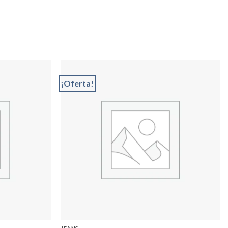
¡Oferta!
Add to
Add to
wishlist
wishlist