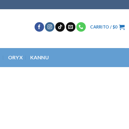
CARRITO /
$
0
O
ORYX
KANNU