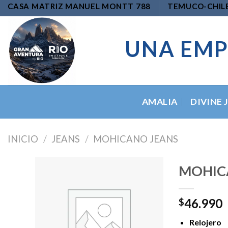
Skip
CASA MATRIZ MANUEL MONTT 788
TEMUCO-CHIL
to
content
UNA EMP
AMALIA
DIVINE 
INICIO
/
JEANS
/
MOHICANO JEANS
MOHICA
46.990
$
Add to
wishlist
Relojero