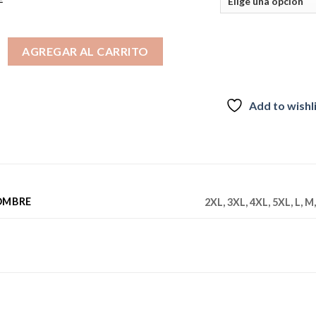
era:
es:
$59.990.
$37.000.
LAFATE HOMBRE CAFE MEDIO cantidad
AGREGAR AL CARRITO
Add to wishl
OMBRE
2XL, 3XL, 4XL, 5XL, L, M,