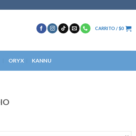
CARRITO /
$
0
O
ORYX
KANNU
IO