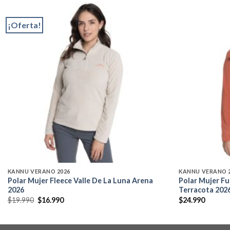
¡Oferta!
Add to
wishlist
KANNU VERANO 2026
KANNU VERANO 
Polar Mujer Fleece Valle De La Luna Arena
Polar Mujer Fu
2026
Terracota 202
El
El
$
19.990
$
16.990
$
24.990
precio
precio
original
actual
era:
es:
$19.990.
$16.990.