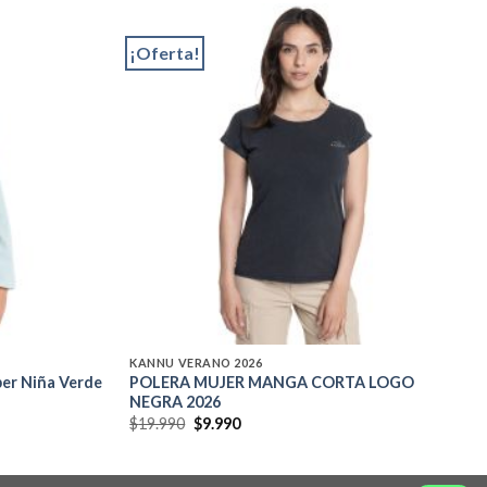
¡Oferta!
Add to
Add to
wishlist
wishlist
KANNU VERANO 2026
per Niña Verde
POLERA MUJER MANGA CORTA LOGO
NEGRA 2026
El
El
$
19.990
$
9.990
precio
precio
original
actual
era:
es:
$19.990.
$9.990.