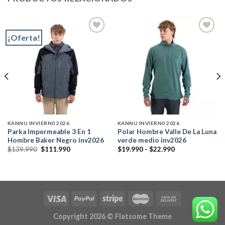
¡Oferta!
Add to
Add to
wishlist
wishlist
KANNU INVIERN0 2026
KANNU INVIERN0 2026
Parka Impermeable 3 En 1
Polar Hombre Valle De La Luna
Hombre Baker Negro inv2026
verde medio inv2026
El
El
Rango
$
139.990
$
111.990
$
19.990
-
$
22.990
precio
precio
de
original
actual
precios:
era:
es:
desde
$139.990.
$111.990.
$19.990
hasta
$22.990
Copyright 2026 ©
Flatsome Theme