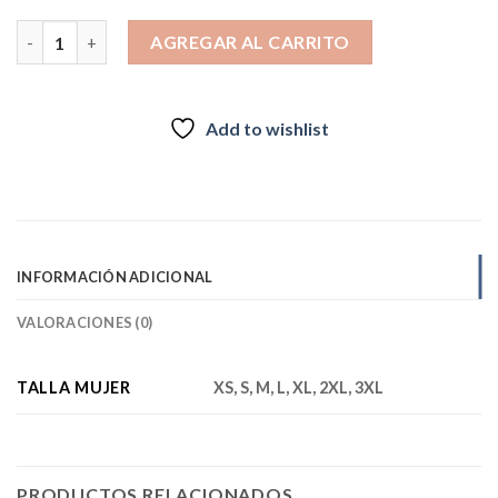
$79.990.
$63.990.
Parka Térmica Mujer Caiquen Negro inv2026 cantidad
AGREGAR AL CARRITO
Add to wishlist
INFORMACIÓN ADICIONAL
VALORACIONES (0)
TALLA MUJER
XS, S, M, L, XL, 2XL, 3XL
PRODUCTOS RELACIONADOS