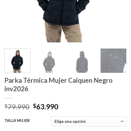
Parka Térmica Mujer Caiquen Negro
inv2026
El
El
79.990
63.990
$
$
precio
precio
original
actual
TALLA MUJER
era:
es: