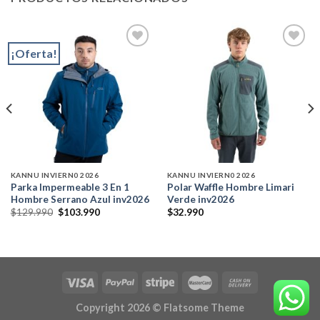
¡Oferta!
Add to
Add to
wishlist
wishlist
KANNU INVIERN0 2026
KANNU INVIERN0 2026
Parka Impermeable 3 En 1
Polar Waffle Hombre Limari
Hombre Serrano Azul inv2026
Verde inv2026
El
El
$
129.990
$
103.990
$
32.990
precio
precio
original
actual
era:
es:
$129.990.
$103.990.
Copyright 2026 ©
Flatsome Theme