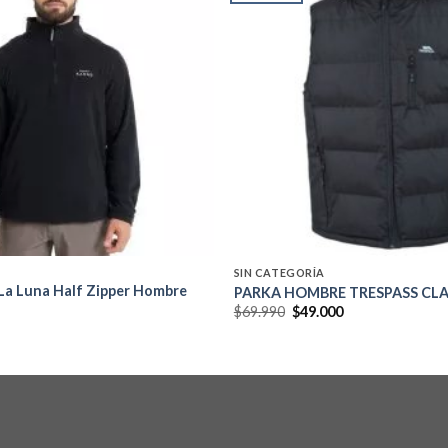
Add to
wishlist
SIN CATEGORÍA
 La Luna Half Zipper Hombre
PARKA HOMBRE TRESPASS CL
El
El
$
69.990
$
49.000
precio
precio
original
actual
era:
es:
$69.990.
$49.000.