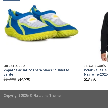
Add to
wishlist
SIN CATEGORÍA
SIN CATEGORÍA
Zapatos acuáticos para niños Squidette
Polar Valle De
verde
Negro Inv2026
El
El
$
19.990
$
14.990
$
19.990
precio
precio
original
actual
era:
es:
$19.990.
$14.990.
Copyright 2026 ©
Flatsome Theme