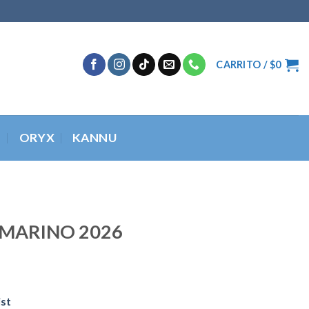
CARRITO /
$
0
O
ORYX
KANNU
 MARINO 2026
ist