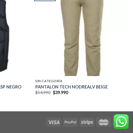
Add to
Add to
wishlist
wishlist
SIN CATEGORÍA
ASP NEGRO
PANTALON TECH NODREALV BEIGE
El
El
$
54.990
$
39.990
precio
precio
original
actual
era:
es:
$54.990.
$39.990.