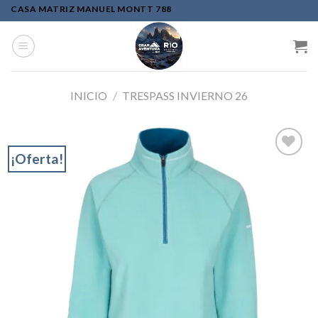
Skip
CASA MATRIZ MANUEL MONTT 788
to
content
INICIO
/
TRESPASS INVIERNO 26
¡Oferta!
Add to
wishlist