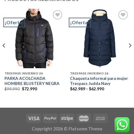
¡Oferta!
¡Oferta!
Add to
Add to
wishlist
wishlist
TRESPASS INVIERNO 26
TRESPASS INVIERNO 26
PARKA ACOLCHADA
Chaqueta informal para mujer
HOMBRE BLUSTERY NEGRA
Trespass Judda Navy
El
El
Rango
$
99.990
$
72.990
$
62.989
-
$
62.990
precio
precio
de
original
actual
precios:
era:
es:
desde
$99.990.
$72.990.
$62.989
hasta
$62.990
Copyright 2026 ©
Flatsome Theme