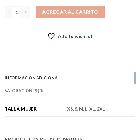
$29.990.
$22.990.
Polar Trespass Skylar con media cremallera para mujer Celeste 
AGREGAR AL CARRITO
Add to wishlist
INFORMACIÓN ADICIONAL
VALORACIONES (0)
TALLA MUJER
XS, S, M, L, XL, 2XL
PRODUCTOS RELACIONADOS