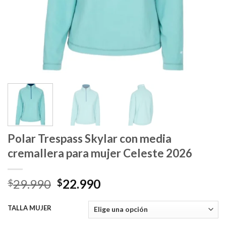
Polar Trespass Skylar con media
cremallera para mujer Celeste 2026
El
El
29.990
22.990
$
$
precio
precio
original
actual
TALLA MUJER
era:
es: