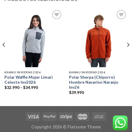
Add to
Add to
wishlist
wishlist
KANNU INVIERN0 2026
KANNU INVIERN0 2026
Polar Waffle Mujer Limari
Polar Sherpa (Chiporro)
Celeste Inv2026
Hombre Navarino Naranjo
Inv26
Rango
$
32.990
-
$
34.990
de
$
39.990
precios:
desde
$32.990
hasta
$34.990
Copyright 2026 ©
Flatsome Theme