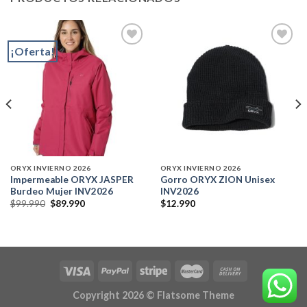
¡Oferta!
Add to
Add to
wishlist
wishlist
ORYX INVIERNO 2026
ORYX INVIERNO 2026
Impermeable ORYX JASPER
Gorro ORYX ZION Unisex
Burdeo Mujer INV2026
INV2026
El
El
$
99.990
$
89.990
$
12.990
precio
precio
original
actual
era:
es:
$99.990.
$89.990.
Copyright 2026 ©
Flatsome Theme