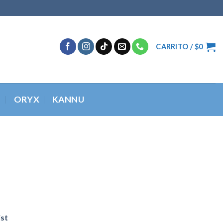
CARRITO /
$
0
O
ORYX
KANNU
ist