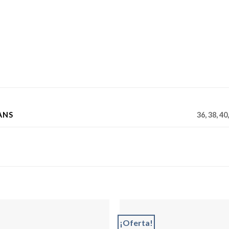
ANS
36, 38, 40
¡Oferta!