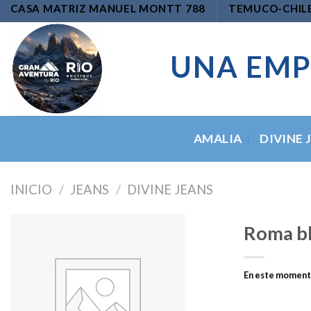
Skip
CASA MATRIZ MANUEL MONTT 788
TEMUCO-CHIL
to
content
UNA EMP
AMALIA
DIVINE 
INICIO
/
JEANS
/
DIVINE JEANS
Roma bl
En este momento
Add to
wishlist