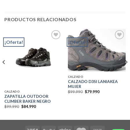
PRODUCTOS RELACIONADOS
¡Oferta!
¡Oferta!
Add to
Add to
wishlist
wishlist
CALZADO
CALZADO D3SI LANIAKEA
MUJER
El
El
$
99.990
$
79.990
CALZADO
precio
precio
ZAPATILLA OUTDOOR
original
actual
CLIMBER BAKER NEGRO
era:
es:
El
El
$
99.990
$
84.990
$99.990.
$79.990.
precio
precio
original
actual
era:
es:
$99.990.
$84.990.