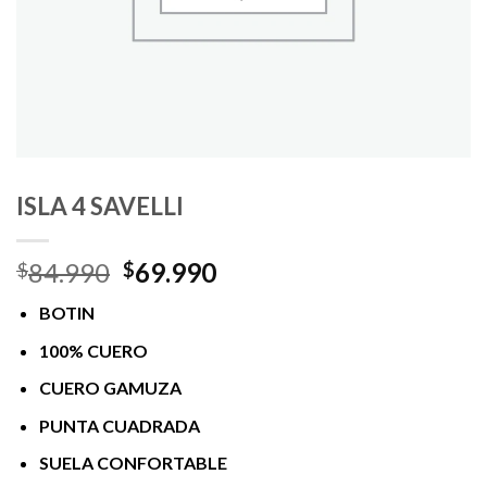
ISLA 4 SAVELLI
El
El
84.990
69.990
$
$
precio
precio
BOTIN
original
actual
era:
es:
100% CUERO
$84.990.
$69.990.
CUERO GAMUZA
PUNTA CUADRADA
SUELA CONFORTABLE