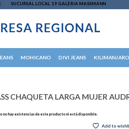
E
SUCURSAL LOCAL 19 GALERIA MASSMANN
RESA REGIONAL
JEANS
MOHICANO
DIVI JEANS
KILIMANJAR
SS CHAQUETA LARGA MUJER AUD
 no hay existencias de este producto ni está disponible.
Add to wishl