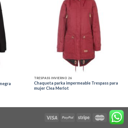
Add to
Add to
wishlist
wishlist
TRESPASS INVIERNO 26
Chaqueta parka impermeable Trespass para
 negra
mujer Clea Merlot