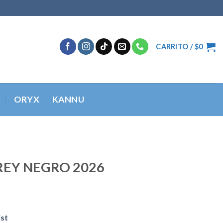
CARRITO /
$
0
O
ORYX
KANNU
REY NEGRO 2026
ist