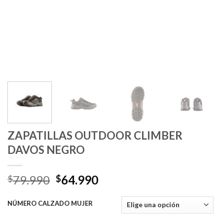
ZAPATILLAS OUTDOOR CLIMBER
DAVOS NEGRO
El
El
79.990
64.990
$
$
precio
precio
original
actual
NÚMERO CALZADO MUJER
era:
es: