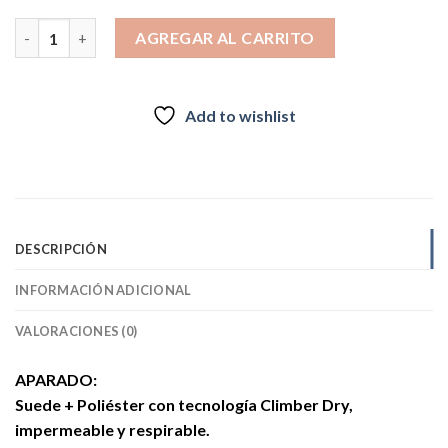
$79.990.
$64.990.
ZAPATILLAS OUTDOOR CLIMBER DAVOS NEGRO cantidad
AGREGAR AL CARRITO
Add to wishlist
DESCRIPCIÓN
INFORMACIÓN ADICIONAL
VALORACIONES (0)
APARADO:
Suede + Poliéster con tecnología Climber Dry,
impermeable y respirable.