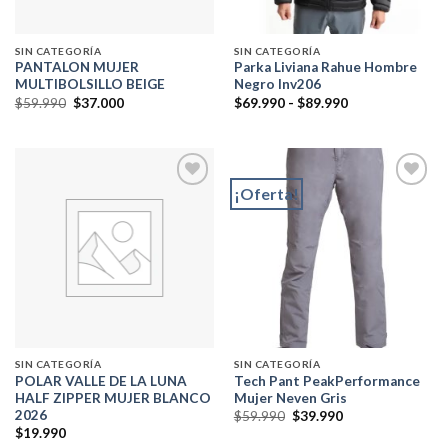
SIN CATEGORÍA
SIN CATEGORÍA
PANTALON MUJER
Parka Liviana Rahue Hombre
MULTIBOLSILLO BEIGE
Negro Inv206
El
El
Rango
$
59.990
$
37.000
$
69.990
-
$
89.990
precio
precio
de
original
actual
precios:
era:
es:
desde
$59.990.
$37.000.
$69.990
hasta
$89.990
¡Oferta!
Add to
Add to
wishlist
wishlist
SIN CATEGORÍA
SIN CATEGORÍA
POLAR VALLE DE LA LUNA
Tech Pant PeakPerformance
HALF ZIPPER MUJER BLANCO
Mujer Neven Gris
2026
El
El
$
59.990
$
39.990
precio
precio
$
19.990
original
actual