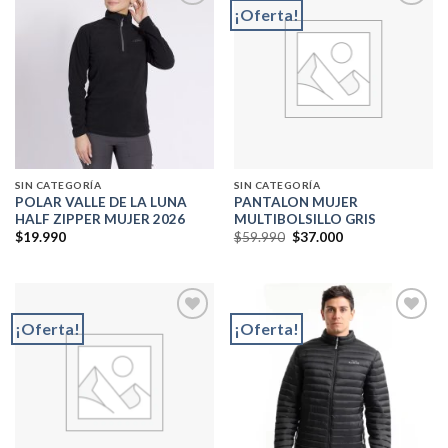
$46.990
¡Oferta!
Add to
Add to
wishlist
wishlist
SIN CATEGORÍA
SIN CATEGORÍA
POLAR VALLE DE LA LUNA
PANTALON MUJER
HALF ZIPPER MUJER 2026
MULTIBOLSILLO GRIS
El
El
$
19.990
$
59.990
$
37.000
precio
precio
original
actual
era:
es:
$59.990.
$37.000.
¡Oferta!
¡Oferta!
Add to
Add to
wishlist
wishlist