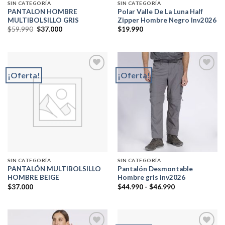
SIN CATEGORÍA
SIN CATEGORÍA
PANTALON HOMBRE
Polar Valle De La Luna Half
MULTIBOLSILLO GRIS
Zipper Hombre Negro Inv2026
El
El
$
59.990
$
37.000
$
19.990
precio
precio
original
actual
era:
es:
$59.990.
$37.000.
¡Oferta!
¡Oferta!
Add to
Add to
wishlist
wishlist
SIN CATEGORÍA
SIN CATEGORÍA
PANTALÓN MULTIBOLSILLO
Pantalón Desmontable
HOMBRE BEIGE
Hombre gris inv2026
Rango
$
37.000
$
44.990
-
$
46.990
de
precios:
desde
$44.990
hasta