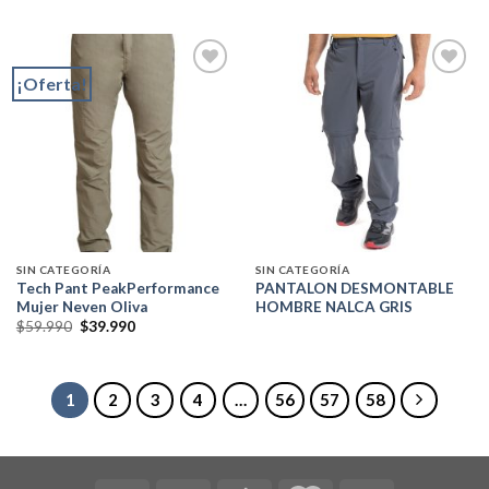
era:
es:
$59.990.
$39.990.
¡Oferta!
Add to
Add to
wishlist
wishlist
SIN CATEGORÍA
SIN CATEGORÍA
Tech Pant PeakPerformance
PANTALON DESMONTABLE
Mujer Neven Oliva
HOMBRE NALCA GRIS
El
El
$
59.990
$
39.990
precio
precio
original
actual
era:
es:
$59.990.
$39.990.
1
2
3
4
…
56
57
58