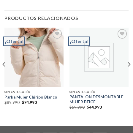
PRODUCTOS RELACIONADOS
¡Oferta!
¡Oferta!
Add to
Add to
wishlist
wishlist
SIN CATEGORÍA
SIN CATEGORÍA
PANTALON DESMONTABLE
Parka Mujer Chiripo Blanco
MUJER BEIGE
El
El
$
89.990
$
74.990
precio
precio
El
El
$
59.990
$
44.990
original
actual
precio
precio
era:
es:
original
actual
$89.990.
$74.990.
era:
es:
$59.990.
$44.990.