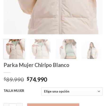
Parka Mujer Chiripo Blanco
El
El
89.990
74.990
$
$
precio
precio
original
actual
TALLA MUJER
era:
es:
$89.990.
$74.990.
Parka Mujer Chiripo Blanco cantidad