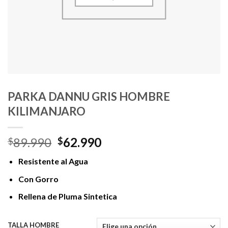
PARKA DANNU GRIS HOMBRE
KILIMANJARO
El
El
89.990
62.990
$
$
precio
precio
Resistente al Agua
original
actual
era:
es:
Con Gorro
$89.990.
$62.990.
Rellena de Pluma Sintetica
TALLA HOMBRE