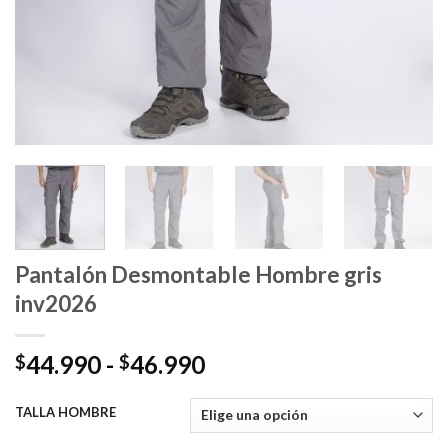
Pantalón Desmontable Hombre gris
inv2026
Rango
44.990
-
46.990
$
$
de
precios:
TALLA HOMBRE
desde