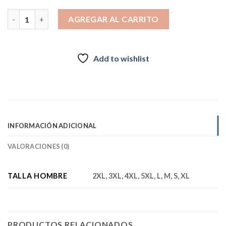
$44.990
Pantalón Desmontable Hombre gris inv2026 cantidad
hasta
AGREGAR AL CARRITO
$46.990
Add to wishlist
INFORMACIÓN ADICIONAL
VALORACIONES (0)
TALLA HOMBRE
2XL, 3XL, 4XL, 5XL, L, M, S, XL
PRODUCTOS RELACIONADOS