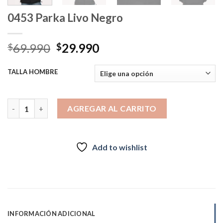
0453 Parka Livo Negro
El
El
69.990
29.990
$
$
precio
precio
original
actual
TALLA HOMBRE
era:
es:
$69.990.
$29.990.
0453 Parka Livo Negro cantidad
AGREGAR AL CARRITO
Add to wishlist
INFORMACIÓN ADICIONAL