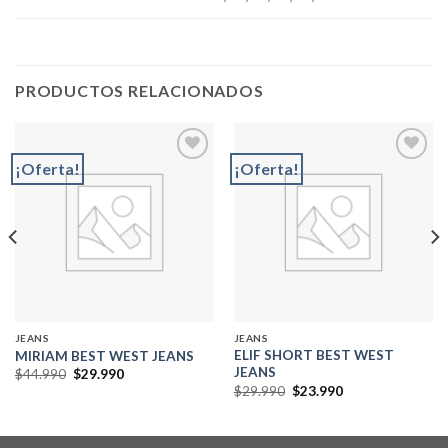
PRODUCTOS RELACIONADOS
¡Oferta!
¡Oferta!
Add to
Add to
wishlist
wishlist
JEANS
JEANS
ELIF SHORT BEST WEST
MIRIAM BEST WEST JEANS
JEANS
El
El
$
44.990
$
29.990
precio
precio
El
El
$
29.990
$
23.990
original
actual
precio
precio
era:
es:
original
actual
$44.990.
$29.990.
era:
es:
$29.990.
$23.990.