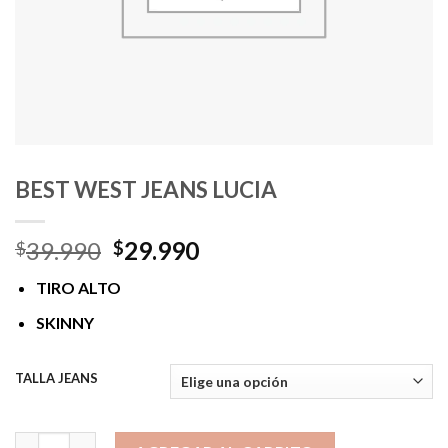
BEST WEST JEANS LUCIA
El
El
39.990
29.990
$
$
precio
precio
TIRO ALTO
original
actual
era:
es:
SKINNY
$39.990.
$29.990.
TALLA JEANS
BEST WEST JEANS LUCIA cantidad