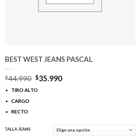
BEST WEST JEANS PASCAL
El
El
44.990
35.990
$
$
precio
precio
TIRO ALTO
original
actual
era:
es:
CARGO
$44.990.
$35.990.
RECTO
TALLA JEANS