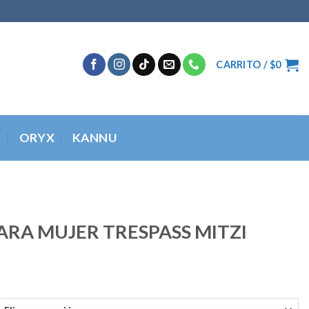
CARRITO /
$
0
O
ORYX
KANNU
RA MUJER TRESPASS MITZI