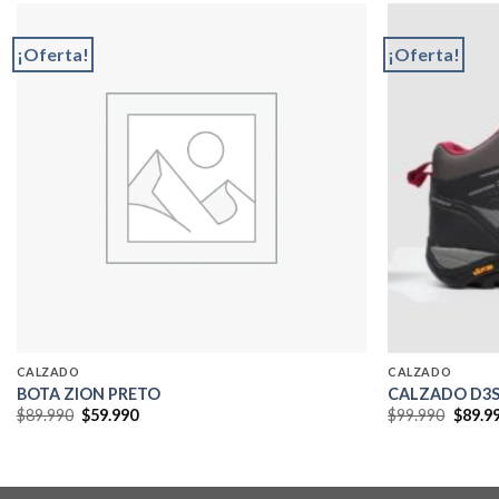
¡Oferta!
¡Oferta!
Add to
wishlist
CALZADO
CALZADO
BOTA ZION PRETO
CALZADO D3S
El
El
El
$
89.990
$
59.990
$
99.990
$
89.9
precio
precio
precio
original
actual
origin
era:
es:
era:
$89.990.
$59.990.
$99.99