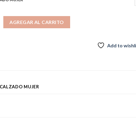
DERISMO IMPERMEABLES PARA MUJER TRESPASS MITZI cantidad
AGREGAR AL CARRITO
Add to wishl
CALZADO MUJER