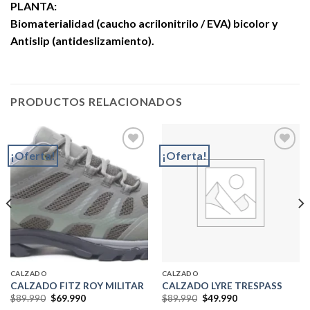
PLANTA:
Biomaterialidad (caucho acrilonitrilo / EVA) bicolor y
Antislip (antideslizamiento).
PRODUCTOS RELACIONADOS
¡Oferta!
¡Oferta!
Add to
Add to
wishlist
wishlist
CALZADO
CALZADO
CALZADO FITZ ROY MILITAR
CALZADO LYRE TRESPASS
El
El
El
El
$
89.990
$
69.990
$
89.990
$
49.990
precio
precio
precio
precio