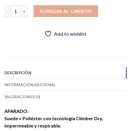
$99.990.
$84.990.
ZAPATILLAS OUTDOOR CLIMBER BAKER VERDE cantidad
AGREGAR AL CARRITO
Add to wishlist
DESCRIPCIÓN
INFORMACIÓN ADICIONAL
VALORACIONES (0)
APARADO:
Suede + Poliéster con tecnología Climber Dry,
impermeable y respirable.