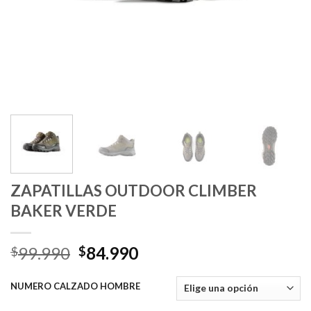
ZAPATILLAS OUTDOOR CLIMBER
BAKER VERDE
El
El
99.990
84.990
$
$
precio
precio
original
actual
NUMERO CALZADO HOMBRE
era:
es: