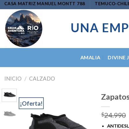
Skip
CASA MATRIZ MANUEL MONTT 788
TEMUCO-CHIL
to
content
UNA EMP
AMALIA
DIVINE 
INICIO
/
CALZADO
Zapatos
¡Oferta!
24.990
$
Add to
wishlist
ANTIDES