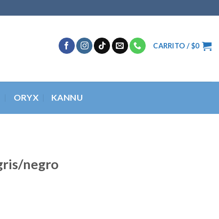
CARRITO /
$
0
O
ORYX
KANNU
gris/negro