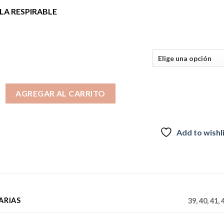
era:
es:
A RESPIRABLE
$24.990.
$19.990.
S
 II acuáticos unisex Trespass gris/negro cantidad
AGREGAR AL CARRITO
Add to wishl
ARIAS
39, 40, 41, 