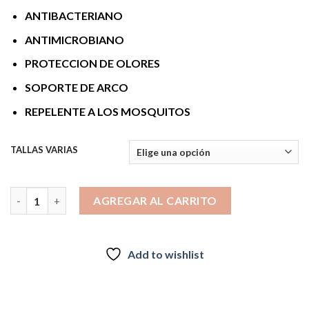
$19.990.
$13.000.
ANTIBACTERIANO
ANTIMICROBIANO
PROTECCION DE OLORES
SOPORTE DE ARCO
REPELENTE A LOS MOSQUITOS
TALLAS VARIAS
CALCETIN ORBITAL PACK 5 UNIDADES TRESPASS NEGRO canti
AGREGAR AL CARRITO
Add to wishlist