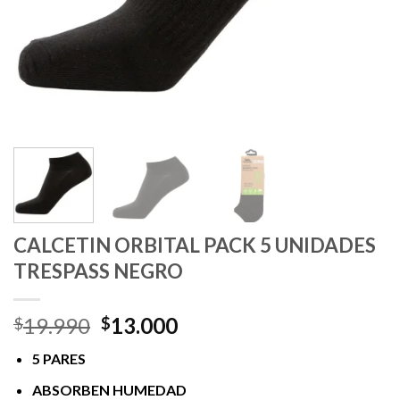
CALCETIN ORBITAL PACK 5 UNIDADES
TRESPASS NEGRO
El
El
19.990
13.000
$
$
precio
precio
5 PARES
original
actual
era:
es:
ABSORBEN HUMEDAD