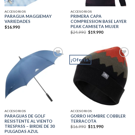
ACCESORIOS
ACCESORIOS
PARAGUA MAGGIEMAY
PRIMERA CAPA
VARIEDADES
COMPRESSION BASE LAYER
PEAK CAMISETA MUJER
$
16.990
El
El
$
24.990
$
19.990
precio
precio
original
actual
era:
es:
$24.990.
$19.990.
¡Oferta!
Add to
Add to
wishlist
wishlist
ACCESORIOS
ACCESORIOS
PARAGUAS DE GOLF
GORRO HOMBRE COBBLER
RESISTENTE AL VIENTO
TERRACOTA
TRESPASS – BIRDIE DE 30
El
El
$
16.990
$
11.990
precio
precio
PULGADAS AZUL
original
actual