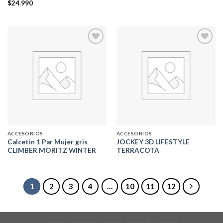
$
24.990
era:
es:
$16.990.
$11.990.
Add to
Add to
wishlist
wishlist
ACCESORIOS
ACCESORIOS
Calcetin 1 Par Mujer gris
JOCKEY 3D LIFESTYLE
CLIMBER MORITZ WINTER
TERRACOTA
1
2
3
4
…
10
11
12