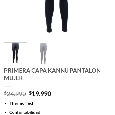
PRIMERA CAPA KANNU PANTALON
MUJER
El
El
24.990
19.990
$
$
precio
precio
Thermo Tech
original
actual
era:
es:
Confortabilidad