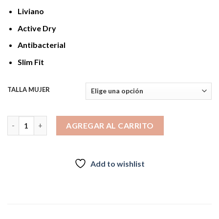
$24.990.
$19.990.
Liviano
Active Dry
Antibacterial
Slim Fit
TALLA MUJER
PRIMERA CAPA KANNU PANTALON MUJER cantidad
AGREGAR AL CARRITO
Add to wishlist