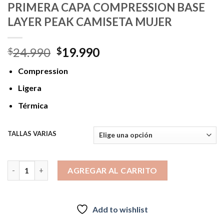
PRIMERA CAPA COMPRESSION BASE
LAYER PEAK CAMISETA MUJER
El
El
24.990
19.990
$
$
precio
precio
Compression
original
actual
era:
es:
Ligera
$24.990.
$19.990.
Térmica
TALLAS VARIAS
PRIMERA CAPA COMPRESSION BASE LAYER PEAK CAMISETA MUJ
AGREGAR AL CARRITO
Add to wishlist