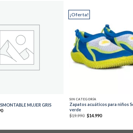
¡Oferta!
Add to
wishlist
SIN CATEGORÍA
Zapatos acuáticos para niños 
SMONTABLE MUJER GRIS
verde
El
90
precio
El
El
$
19.990
$
14.990
al
actual
precio
precio
es:
original
actual
0.
$44.990.
era:
es:
$19.990.
$14.990.