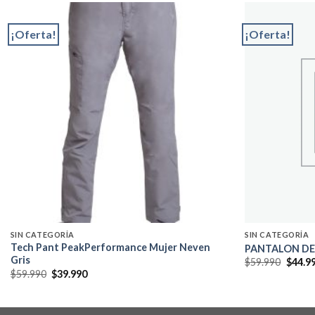
¡Oferta!
¡Oferta!
Add to
wishlist
SIN CATEGORÍA
SIN CATEGORÍA
Tech Pant PeakPerformance Mujer Neven
PANTALON DE
Gris
El
$
59.990
$
44.9
precio
El
El
$
59.990
$
39.990
origin
precio
precio
era:
original
actual
$59.99
era:
es:
$59.990.
$39.990.