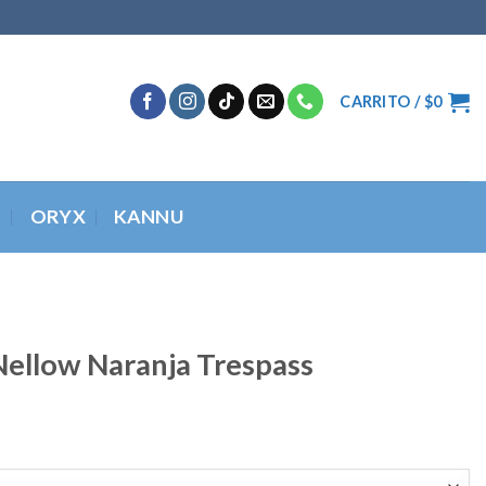
CARRITO /
$
0
O
ORYX
KANNU
ellow Naranja Trespass