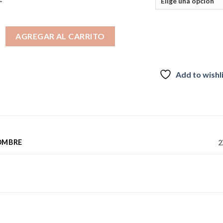
rmal estampada para hombre Nellow Naranja Trespass cantidad
AGREGAR AL CARRITO
Add to wishl
OMBRE
2