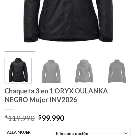
Chaqueta 3 en 1 ORYX OULANKA
NEGRO Mujer INV2026
El
El
119.990
99.990
$
$
precio
precio
original
actual
TALLA MUJER