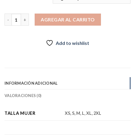
era:
es:
$119.990.
$99.990.
Chaqueta 3 en 1 ORYX OULANKA NEGRO Mujer INV2026 canti
AGREGAR AL CARRITO
Add to wishlist
INFORMACIÓN ADICIONAL
VALORACIONES (0)
TALLA MUJER
XS, S, M, L, XL, 2XL