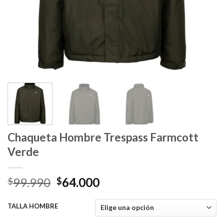
Chaqueta Hombre Trespass Farmcott
Verde
El
El
99.990
64.000
$
$
precio
precio
original
actual
TALLA HOMBRE
era:
es: