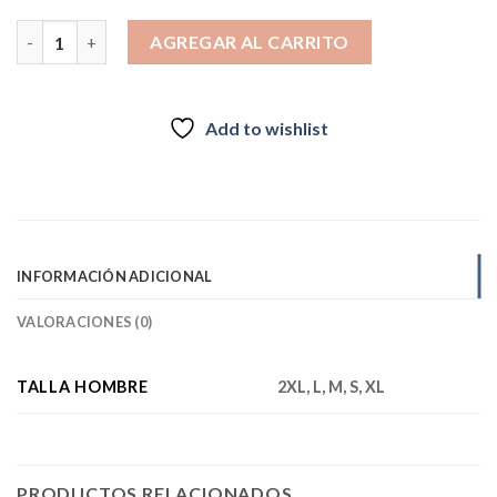
$99.990.
$64.000.
Chaqueta Hombre Trespass Farmcott Verde cantidad
AGREGAR AL CARRITO
Add to wishlist
INFORMACIÓN ADICIONAL
VALORACIONES (0)
TALLA HOMBRE
2XL, L, M, S, XL
PRODUCTOS RELACIONADOS