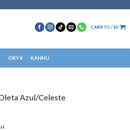
CARRITO /
$
0
O
ORYX
KANNU
Oleta Azul/Celeste
ist