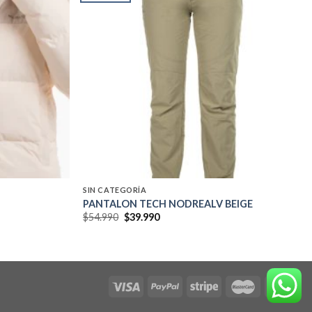
Add to
Add to
wishlist
wishlist
SIN CATEGORÍA
PANTALON TECH NODREALV BEIGE
El
El
$
54.990
$
39.990
precio
precio
original
actual
era:
es:
$54.990.
$39.990.