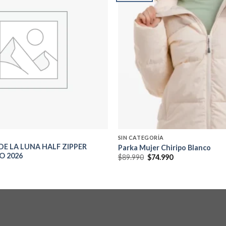
Add to
wishlist
SIN CATEGORÍA
DE LA LUNA HALF ZIPPER
Parka Mujer Chiripo Blanco
O 2026
El
El
$
89.990
$
74.990
precio
precio
original
actual
era:
es:
$89.990.
$74.990.