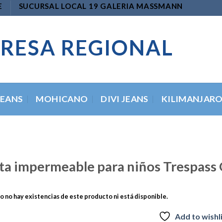
E
SUCURSAL LOCAL 19 GALERIA MASSMANN
RESA REGIONAL
JEANS
MOHICANO
DIVI JEANS
KILIMANJAR
a impermeable para niños Trespass 
 no hay existencias de este producto ni está disponible.
Add to wishl