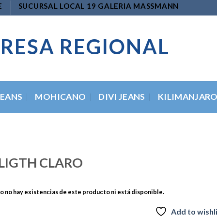
E
SUCURSAL LOCAL 19 GALERIA MASSMANN
RESA REGIONAL
JEANS
MOHICANO
DIVI JEANS
KILIMANJAR
LIGTH CLARO
 no hay existencias de este producto ni está disponible.
Add to wishl