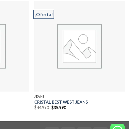
¡Oferta!
Add to
Add to
wishlist
wishlist
JEANS
CRISTAL BEST WEST JEANS
El
El
$
44.990
$
35.990
precio
precio
original
actual
era:
es:
$44.990.
$35.990.