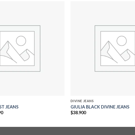
Add to
wishlist
DIVINE JEANS
ST JEANS
GIULIA BLACK DIVINE JEANS
El
90
$
38.900
precio
al
actual
es:
0.
$29.990.