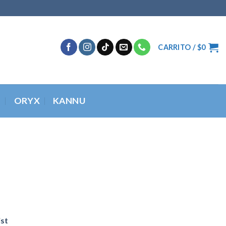
CARRITO /
$
0
O
ORYX
KANNU
ist